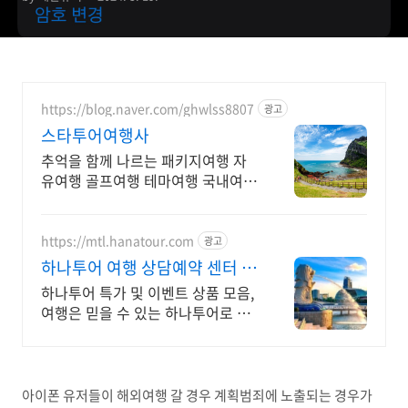
https://blog.naver.com/ghwlss8807
광고
스타투어여행사
추억을 함께 나르는 패키지여행 자
유여행 골프여행 테마여행 국내여행
해외여행 전문 상담문의 항시 대기
https://mtl.hanatour.com
광고
하나투어 여행 상담예약 센터 하
나투어 공식인증예약센터 !
하나투어 특가 및 이벤트 상품 모음,
여행은 믿을 수 있는 하나투어로 떠
나세요!
아이폰 유저들이 해외여행 갈 경우 계획범죄에 노출되는 경우가